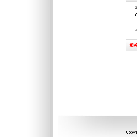
相
Copyri