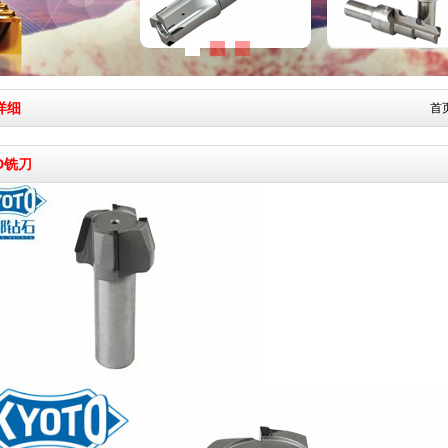
详细
首
D铣刀