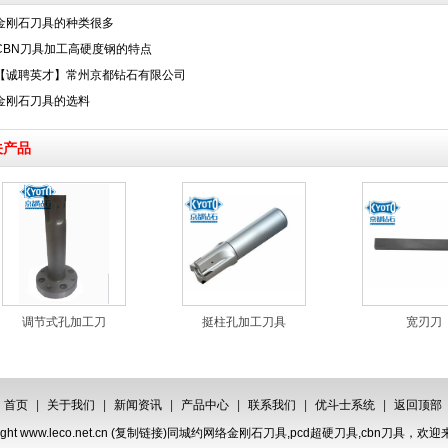
金刚石刀具的种类很多
CBN刀具加工高硬度钢的特点
【诚聘英才】常州京都钻石有限公司
金刚石刀具的选料
关产品
调节式孔加工刀
挺柱孔加工刀具
宽刃刀
首页
|
关于我们
|
新闻资讯
|
产品中心
|
联系我们
|
优斗士系统
|
返回顶部
ght www.leco.net.cn (
复制链接
)同城约网络
金刚石刀具
,
pcd超硬刀具
,
cbn刀具
，欢迎