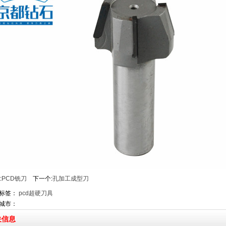
:
PCD铣刀
下一个:
孔加工成型刀
标签：
pcd超硬刀具
城市：
关信息