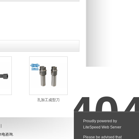
孔加工成型刀
|
来电咨询.